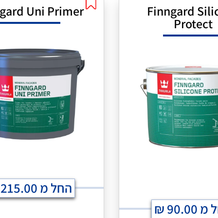
gard Uni Primer
Finngard Sili
Protect
החל מ
215.00
 מ
90.00
₪