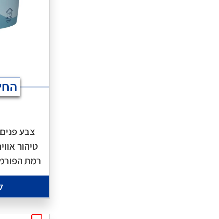
החל
צבע פנים 
טיהור אוו
רמת הפורמל
ל