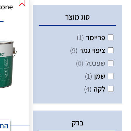
שפכטל
(
0
)
cone
סוג מוצר
פריימר
(
1
)
ציפוי גמר
(
9
)
שפכטל
(
0
)
שמן
(
1
)
לקה
(
4
)
ברק
החל