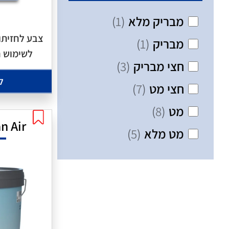
מבריק מלא
(
1
)
צבע לחזיתו
מבריק
(
1
)
לשימוש ח
חצי מבריק
(
3
)
ל
חצי מט
(
7
)
מט
(
8
)
n Air
מט מלא
(
5
)