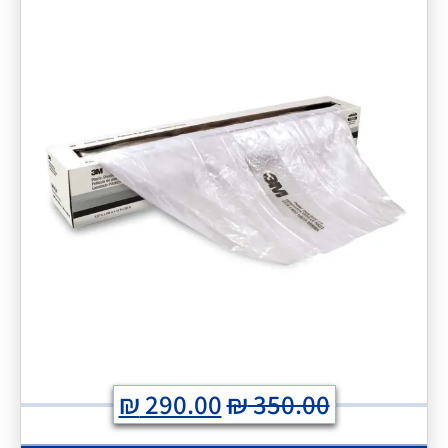
₪
290.00
₪
350.00