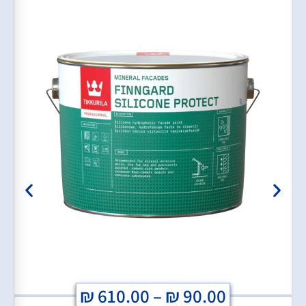
₪
610.00
–
₪
90.00