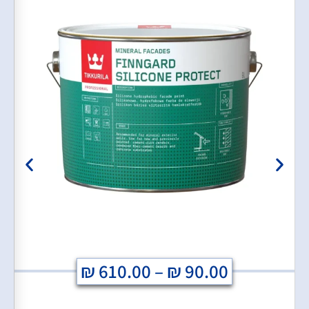
₪
610.00
–
₪
90.00