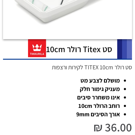
סט Titex רולר 10cm
סט רולר TITEX 10cm לקירות ורצפות
מושלם לצבע מט
מעניק גימור חלק
אינו משחרר סיבים
רוחב הרולר 10cm
אורך הסיבים 9mm
₪
36.00