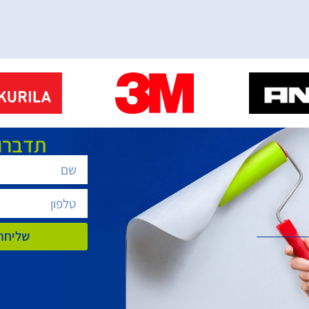
תדברו 
שליחת