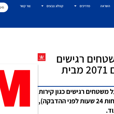
השראה
מדריכים
קטלוג צבעים
צור קשר
שטחים רגישים
48 מ״מ / 50 מטר דגם 2071 מבית
ל משטחים רגישים כגון קירות
גבס צבועים, קירות שצוירו לאחרונה (לפחות 24 שעות לפני ההדבקה),
וד.