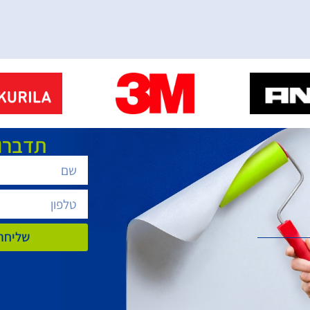
תדברו 
שליחת