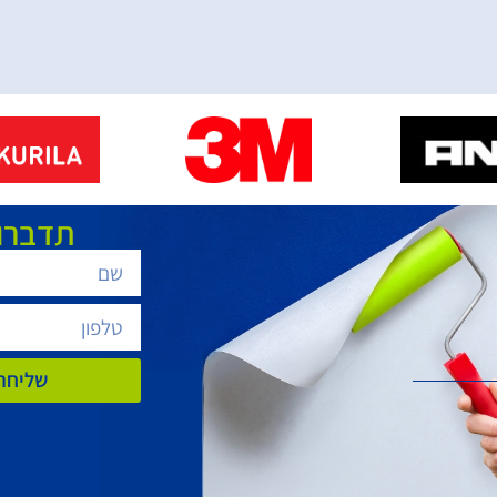
תדברו 
שליחת