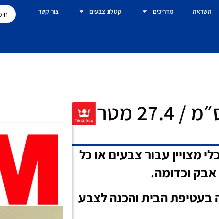
השראה
מדריכים
קטלוג צבעים
צור קשר
מיני דיספנסר 24 60 ס״מ / 27.4 מטר
סר מדגם M2093 של 3M הוא כלי מצויין עבור צבעים או כל
אבק וכדומה.
של 3M זמן העבודה בעטיפת הבית והכנה לצבע