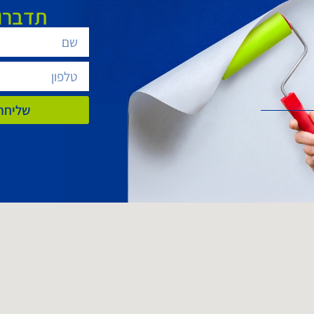
תדברו 
שליחת