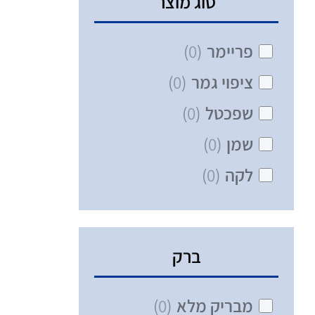
סוג מוצר
פריימר
(
0
)
ציפוי גמר
(
0
)
שפכטל
(
0
)
שמן
(
0
)
לקה
(
0
)
ברק
מבריק מלא
(
0
)