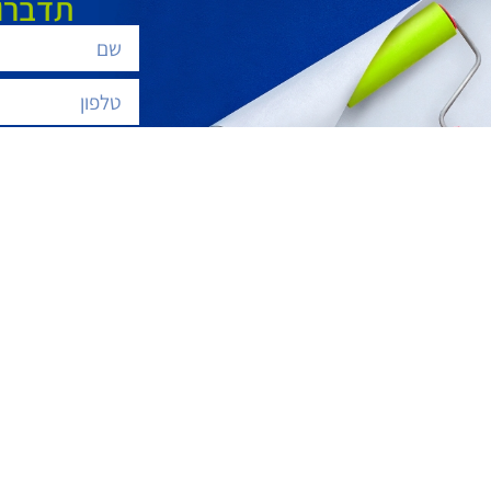
תדברו 
שליחת