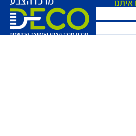
איתנו
חברת מרכז הצבע המפיצה הרישמית
בישראל tikkurila של חברת
 טופס