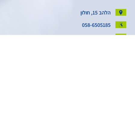
הלהב 15, חולון
058-6505185
Centerpaint.israel@gmail.com
אודות
החשבון שלי
הצהרת נגישות