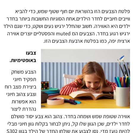
פלטת הצבעים הזו בהשראת יום חוף שטוף שמש, כדי להביא
ווייבים חיוביים לחדר הילדים.אחת הסוגיות החשובות ביותר בחדר
ילדים היא האווירה. חשוב שהחלל ירגיש נעים ושקט, כדי שגם הילד
ירגיש רגוע בחדר. הצבעים המ
muted
והפסטליים יוצרים אווירה
ארצית יפה, כמו בפלטת ארבעת הצבעים הזו
.
צבעו
באופטימיות.
הצבע משחק
תפקיד חיוני
ביצירת מצב רוח
וצבע צהוב חיוני
הוא אפשרות
נהדרת ליצור
אווירה שטופת שמש ושמחה בחדר. צהוב הוא צבע יסוד מושלם
לחדר ילדים, שכן הגוון שלו קל, ניתן לבחור בקלות גוון חיוני מבלי
להיות נועז מדי. נסו לצבוע את שולחן החדר של הילד בגוון
S302