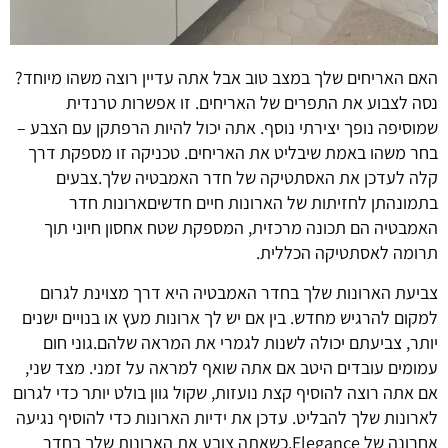
האם האריחים שלך במצב טוב אבל אתה עדיין רוצה משהו מיוחד?
נסה לצבוע את התפרים של האריחים. זו אפשרות טרנדית
שמוסיפה נופך יצירתי נוסף. אתה יכול להיות הרפתקן עם הצבע –
בחר משהו באמת שיבליט את האריחים. טכניקה זו מספקת דרך
קלה לעדכן את האסתטיקה של חדר האמבטיה שלך.צבעים
בתמונהתן לחזיתות של הארונות חיים חדשיםארונות חדר
האמבטיה הם תכונה מרכזית, המספקת שטח אחסון חיוני תוך
תרומה לאסתטיקה הכללית.
צביעת הארונות שלך בחדר האמבטיה היא דרך מצוינת לגרום
למקום להרגיש מחדש. בין אם יש לך ארונות מעץ או בנויים ישנים
יותר, צביעתם יכולה לשנות לגמרי את המראה שלהם.גוני חום
עמומים עובדים היטב אם אתה שואף למראה על זמני. מצד שני,
אם אתה רוצה להוסיף קצת נועזות, שקול גוון בולט יותר כדי לגרום
לארונות שלך להבליט. עדכן את ידיות הארונות כדי להוסיף נגיעה
אחרונה של
Elegance.
כשאתה צובע את הארונות שלך בחדר